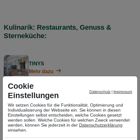
Kulinarik: Restaurants, Genuss &
Sterneküche:
TINYS
Mehr dazu
Cookie
Oh!lio Homburg
Datenschutz
|
Impressum
Einstellungen
Mehr dazu
Wir setzen Cookies für die Funktionalität, Optimierung und
Individualisierung der Webseite ein. Sie können in diesen
Griechisch & Mediterran
Einstellungen selbst entscheiden, welche Cookies gesetzt
werden sollen. Welche Cookies für welchen Zweck verwendet
Mehr dazu
werden, können Sie jederzeit in der
Datenschutzerklärung
einsehen.
Italienisch: Pizza, Pasta & „Dolce Vita“