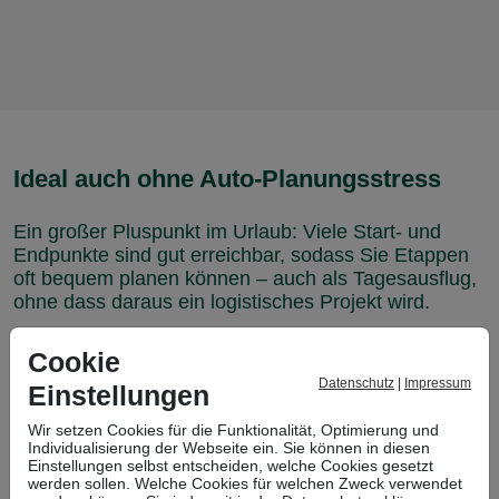
Ideal auch ohne Auto-Planungsstress
Ein großer Pluspunkt im Urlaub: Viele Start- und
Endpunkte sind gut erreichbar, sodass Sie Etappen
oft bequem planen können – auch als Tagesausflug,
ohne dass daraus ein logistisches Projekt wird.
Kurz gesagt: Der Bliessteig ist ein Wanderweg für
Cookie
alle, die Natur, Ruhe und Vielfalt lieben – und die
Datenschutz
|
Impressum
sich freuen, wenn ein Urlaubstag nicht durch
Einstellungen
Termine, sondern durch Wege, Ausblicke und
Wir setzen Cookies für die Funktionalität, Optimierung und
schöne Zufälle bestimmt wird.
Individualisierung der Webseite ein. Sie können in diesen
Einstellungen selbst entscheiden, welche Cookies gesetzt
werden sollen. Welche Cookies für welchen Zweck verwendet