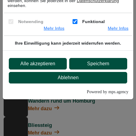
werden, können Sie jederzeit in der
Datenschutzerklärung
einsehen.
Notwending
Funktional
Mehr Infos
Mehr Infos
Wandern & Naturerlebnis (Saarpfalz-
Ihre Einwilligung kann jederzeit widerrufen werden.
Kreis):
Alle akzeptieren
Speichern
Biotop Beeden
Ablehnen
Mehr dazu
Powered by mps.agency
Wandern rund um Homburg
Mehr dazu
Bliessteig
Mehr dazu