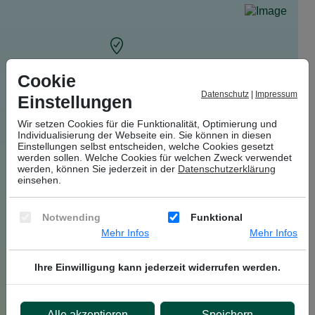
Cookie
Adresse & Anfahrt
Camping Königsbruch 1
Datenschutz
|
Impressum
Einstellungen
66424 Homburg/Saar
Wir setzen Cookies für die Funktionalität, Optimierung und
Individualisierung der Webseite ein. Sie können in diesen
Einstellungen selbst entscheiden, welche Cookies gesetzt
werden sollen. Welche Cookies für welchen Zweck verwendet
werden, können Sie jederzeit in der
Datenschutzerklärung
einsehen.
E-Mail
info@camping-koenigsbruch.de
Notwending
Funktional
Mehr Infos
Mehr Infos
Ihre Einwilligung kann jederzeit widerrufen werden.
Erreichbar unter
+49 6841 - 36 25
Alle akzeptieren
Speichern